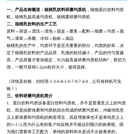
一、产品名称概述：
核桃乳饮料研磨均质机
，植物蛋白饮料均质
机，核桃乳超高速均质机，核桃露研磨均质机
二、核桃乳饮料的生产工艺
原料→筛选→漂洗→浸泡→脱皮→磨浆→配料→细磨→均质→脱
气→灌装→杀菌、冷却→贴标→成品
核桃乳的生产中，均质环节是至关重要的部分，均质的好坏，决
定了核桃乳饮料的产品品质，乳液的粒径越小，产品的均匀度越
高，产品质量才更加稳定，SGN超高速研磨均质机结构*，剪切力
强，一般可获得1-2μm粒径大小，值得选择。
（详情及价格，刘经理-1-3-6-8-1-6-7-9-7-4-0，公司有样机可实
验！）
三、饮料研磨均质机简介
1、蛋白饮料均质设备蛋白饮料均质机，并不是普通意义上的均质
机，而是由胶体磨和均质机组合而成的研磨均质机，冲破传统意
义上胶体磨和均质机的构造理念，其处理效果也不是单纯意义上
的1+1>2,而为什么有的客户却反映并不能达到预计的效果呢。因
为我们需要有工艺配方，单纯的原料和水是试不出效果来的。