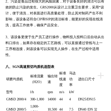
2、污染是食品过程很大的风险因素，对于设备良好的清洁可以有
效的防止污染的发生。GRS2000从设计上注重卫生要求，采用*设
计，便于清洗，对表面进行高质量处理，防止其对制药产生不利
影响，该设备还符合CIP和SIP的清洁标准，能更好的实现在线清
洗，提高工作效率，确保产品安全。
3、该设备更便于生产员工进行操作，物料投入投料口后自动从出
料口排出，如果存在稳定的工艺路线，可以直接通过管线与上一
工序相连接，则该设备可以实现无人操作，在生产过程中适用
性。
八、SGN高速剪切均质机选型表
+
标准
马达
标准流量
输出转
研磨均质机
线速
功
进出口尺寸
（H2O）
速
度
率
型号
l/h
rpm
m/s
kW
GMSD 2000/4
300-1,000
14000
44
4
DN25/DN15
1,000-
GMSD 2000/5
10,500
44
7.5
DN40 /DN 32