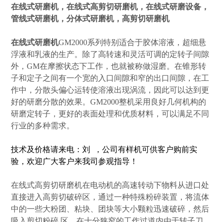
在线式研磨机
，在线式高剪切研磨机，在线式研磨设备，
管线式研磨机，分体式研磨机，高剪切研磨机
在线式研磨机
GM2000系列特别适合于胶体溶液，超细悬
浮液和乳液的生产。除了高转速和灵活可调的定转子间隙
外，GM在摩擦状态下工作，也就被称做湿磨。在锥形转
子和定子之间有一个宽的入口间隙和窄的出口间隙，在工
作中，分散头偏心运转使溶液出现涡流，因此可以达到更
好的研磨分散的效果。GM2000整机采用良好几何机构的
研磨定转子，更好的表面处理和优质材料，可以满足不同
行业的多种需求。
技术及价格请来电：刘 ，公司有样机可供客户购前实
验，欢迎广大客户来我司参观指导！
在线式高剪切研磨机在电动机的高速转动下物料从进口处
直接进入高剪切破碎区，通过一种特殊粉碎装置，将流体
中的一些大粉团、粘块、团块等大小颗粒迅速破碎，然后
吸入剪切粉碎 区，在十分狭窄的工作过道内由于转子刀