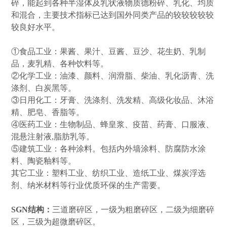
碎，能起到各种半湿体及乳状液物质德粉碎、乳化、均质
和混合，主要技术指标已达到国外同类产品的较较较较较
较良好水平。
①食品工业：果酱、果汁、豆酱、豆沙、花生奶、乳制
品，麦乳精、各种饮料等。
②化学工业：油漆、颜料、润滑脂、柴油、乳化沥青、洗
涤剂、白炭黑等。
③日用化工：牙膏、洗涤剂、洗发精、高级化妆品、沐浴
精、肥皂、香脂等。
④医药工业：生物制品、蜂皇浆、疫苗、药膏、口服液、
混悬注射液,脂肪乳等。
⑤建筑工业：各种涂料。包括内外墙涂料、防腐防水涂
料、陶瓷釉料等。
其它工业：塑料工业、纺织工业、造纸工业、煤炭浮选
剂、纳米材料等行业优质环保的生产需要。
SGN
结构：
三道磨碎区，一级为粗磨碎区，二级为细磨碎
区，三级为超微磨碎区。