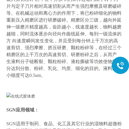
片与定子刀片相对高速切割从而产生强烈摩擦及研磨破碎
等。在机械运动和离心力的作用下，将已粉碎细化的物料
重新压入精磨区进行研磨破碎。精磨区分三级，越向外延
伸一级磨片精度越高，齿距越小，线速度越长，物料越磨
越细，同时流体逐步向径向作曲线延伸。每到一级流体的
方 向速度瞬间发生变化，并且受到每分钟上千万次的高
速剪切、强烈摩擦、挤压研磨、颗粒粉碎等，在经过三个
精磨区的上千万次的高速剪切、研磨粉碎之后，从而产
生液料分子链断裂、颗粒粉碎、液粒撕破等功效使物料充
分达到分散、粉碎、乳化、均质、细化的目的。液料的zui
小细度可达0.5um。
SGN
应用领域：
SGN
适用于制药、食品、化工及其它行业的湿物料超微粉