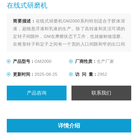
在线式研磨机
简要描述：
在线式研磨机GM2000系列特别适合于胶体溶
液，超细悬浮液和乳液的生产。除了高转速和灵活可调的
定转子间隙外，GM在摩擦状态下工作，也就被称做湿磨。
在锥形转子和定子之间有一个宽的入口间隙和窄的出口间
隙，在工作中，分散头偏心运转使溶液出现涡流，因此可
以达到更好的研磨分散的效果。GM2000整机采用良好几何
产品型号：
GM2000
厂商性质：
生产厂家
机构的研磨定转子，更好的表面处理和优质材料，可以满
更新时间：
2025-08-25
访 问 量：
2952
足不同行业的多种需求。
产品咨询
联系我们
详情介绍