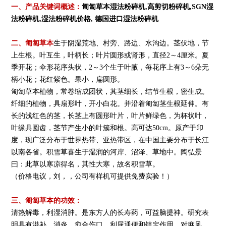
一、产品关键词概述：
匍匐草本湿法粉碎机
,
高剪切粉碎机
,
SGN
湿
法粉碎机
,
湿法粉碎机价格
,
德国进口湿法粉碎机
二、
匍匐草本
生于阴湿荒地、村旁、路边、水沟边。茎伏地，节
上生根。叶互生，叶柄长；叶片圆形或肾形，直径2～4厘米。夏
季开花；伞形花序头状，2～3个生于叶腋，每花序上有3～6朵无
柄小花；花红紫色。果小，扁圆形。
匍匐草本植物，常卷缩成团状，其茎细长，结节生根，密生成。
纤细的植物，具扇形叶，开小白花。并沿着匍匐茎生根延伸。有
长的浅红色的茎，长茎上有圆形叶片，叶片鲜绿色，为杯状叶，
叶缘具圆齿，茎节产生小的叶簇和根。高可达50cm。原产于印
度，现广泛分布于世界热带、亚热带区，在中国主要分布于长江
以南各省。积雪草喜生于湿润的河岸、沼泽、草地中。
陶弘景
曰：此草以寒凉得名，其性大寒，故名积雪草。
（价格电议，刘，，公司有样机可提供免费实验！）
三、
匍匐草本的功效：
清热解毒，利湿消肿。是东方人的长寿药，可益脑提神。研究表
明具有滋补、消炎、愈合伤口、利尿通便和镇定作用。对麻风