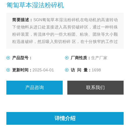
匍匐草本湿法粉碎机
简要描述：
SGN匍匐草本湿法粉碎机在电动机的高速转动
下使物料从进口处直接进入高剪切破碎区，通过一种特殊
粉碎装置，将流体中的一些大粉团、粘块、团块等大小颗
粒迅速破碎，然后吸入剪切粉碎 区，在十分狭窄的工作过
道内由于转子刀片与定子刀片相对高速切割从而产生强烈
摩擦及研磨破碎等。在机械运动和离心力的作用下，将已
产品型号：
厂商性质：
生产厂家
粉碎细化的物料重新压入精磨区进行研磨破碎。
更新时间：
2025-04-01
访 问 量：
1698
产品咨询
联系我们
详情介绍