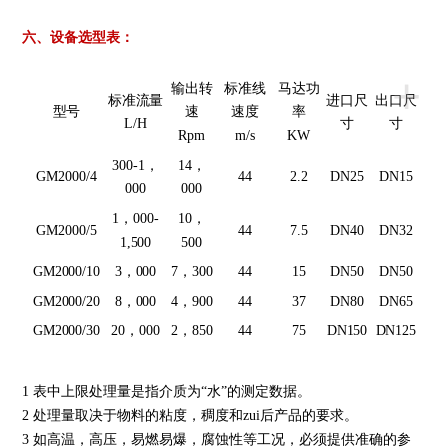
六、
设备
选型表：
+
输出转
标准线
马达功
标准流量
进口尺
出口尺
型号
速
速度
率
L/H
寸
寸
Rpm
m/s
KW
300-1，
14，
GM2000/4
44
2.2
DN25
DN15
000
000
1，000-
10，
GM2000/5
44
7.5
DN40
DN32
1,500
500
GM2000/10
3，000
7，300
44
15
DN50
DN50
GM2000/20
8，000
4，900
44
37
DN80
DN65
GM2000/30
20，000
2，850
44
75
DN150
DN125
1 表中上限处理量是指介质为“水”的测定数据。
2 处理量取决于物料的粘度，稠度和zui后产品的要求。
3 如高温，高压，易燃易爆，腐蚀性等工况，必须提供准确的参