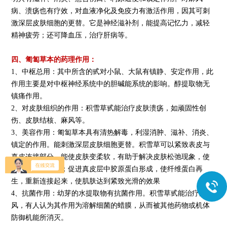
病、溃疡也有疗效，对血液净化及免疫力有激活作用，因其可刺
激深层皮肤细胞的更替。它是神经滋补剂，能提高记忆力，减轻
精神疲劳；还可
降血压
，治疗肝病等。
四、
匍匐草本的药理作用：
1、中枢总用：其中所含的甙对小鼠、大鼠有镇静、安定作用，此
作用主要是对
中枢神经系统
中的胆碱能系统的影响。醇提取物无
镇痛作用。
2、对皮肤组织的作用：积雪草甙能治疗皮肤溃疡，如顽固性创
伤、皮肤结核、麻风等。
3、美容作用：匍匐草本具有清热解毒，利湿消肿、滋补、消炎、
镇定的作用。能刺激深层皮肤细胞更替。积雪草可以紧致表皮与
真皮连接部分，能使皮肤变柔软，有助于解决皮肤松弛现象，使
皮肤光滑有弹性；促进真皮层中胶原蛋白形成，使纤维蛋白再
生，重新连接起来，使肌肤达到紧致光滑的效果
4、抗菌作用：幼芽的水提取物有抗菌作用。积雪草甙能治疗麻
风，有人认为其作用为溶解细菌的蜡膜，从而被其他药物或机体
防御机能所消灭。