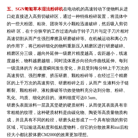
五、
SGN
匍匐草本湿法粉碎机
在电动机的高速转动下使物料从进
口处直接进入高剪切破碎区，通过一种特殊粉碎装置，将流体中
的一些大粉团、粘块、团块等大小颗粒迅速破碎，然后吸入剪切
粉碎 区，在十分狭窄的工作过道内由于转子刀片与定子刀片相对
高速切割从而产生强烈摩擦及研磨破碎等。在机械运动和离心力
的作用下，将已粉碎细化的物料重新压入精磨区进行研磨破碎。
精磨区分三级，越向外延伸一级磨片精度越高，齿距越小，线速
度越长，物料越磨越细，同时流体逐步向径向作曲线延伸。每到
一级流体的方 向速度瞬间发生变化，并且受到每分钟上千万次的
高速剪切、强烈摩擦、挤压研磨、颗粒粉碎等，在经过三个精磨
区的上千万次的高速剪切、研磨粉碎之后，从而产 生液料分子链
断裂、颗粒粉碎、液粒撕破等功效使物料充分达到分散、粉碎、
乳化、均质、细化的目的。液料细度可达0.5um。
研磨头表面涂料一层及其坚硬的硬质材料，从而使其表面具有非
常粗糙的纹理，这种硬质材料是由碳化物、陶瓷等高质量物质构
成，并且具有不同的粒径，研磨头处形成了一个具有较强的剪切
区域，可以输送高粘度和低粘度物料，但它的分散效果和zui后粒
径大小都比胶体磨CM2000的效果更加理想。