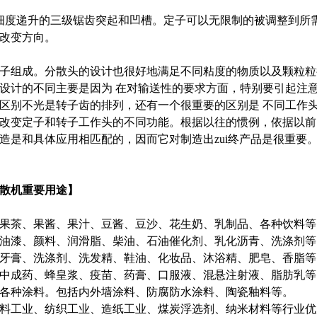
细度递升的三级锯齿突起和凹槽。定子可以无限制的被调整到所
改变方向。
子组成。分散头的设计也很好地满足不同粘度的物质以及颗粒粒
设计的不同主要是因为 在对输送性的要求方面，特别要引起注
区别不光是转子齿的排列，还有一个很重要的区别是 不同工作
改变定子和转子工作头的不同功能。根据以往的惯例，依据以前
造是和具体应用相匹配的，因而它对制造出zui终产品是很重要
散机
重要用途】
果茶、果酱、果汁、豆酱、豆沙、花生奶、乳制品、各种饮料等
油漆、颜料、润滑脂、柴油、石油催化剂、乳化沥青、洗涤剂等
牙膏、洗涤剂、洗发精、鞋油、化妆品、沐浴精、肥皂、香脂等
中成药、蜂皇浆、疫苗、药膏、口服液、混悬注射液、脂肪乳等
各种涂料。包括内外墙涂料、防腐防水涂料、陶瓷釉料等。
料工业、纺织工业、造纸工业、煤炭浮选剂、纳米材料等行业优