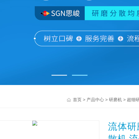
>
>
>
首页
产品中心
研磨机
超细
流体研
散机,