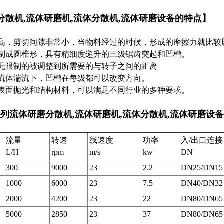
分散机,流体研磨机,流体分散机,流体研磨设备
的特点】
高，剪切间隙非常小，当物料经过的时候，形成的摩擦力就比较
制成圆椎形，具有精细度递升的三级锯齿突起和凹槽。
无限制的被调整到所需要的与转子之间的距离
流体湍流下，凹槽在每级都可以改变方向。
表面抛光和结构材料，可以满足不同行业的多种要求。
系列
流体研磨分散机,流体研磨机,流体分散机,流体研磨设
流量
转速
线速度
功率
入/出口连接
L/H
rpm
m/s
kw
DN
300
9000
23
2.2
DN25/DN15
1000
6000
23
7.5
DN40/DN32
2000
4200
23
22
DN80/DN65
5000
2850
23
37
DN80/DN65