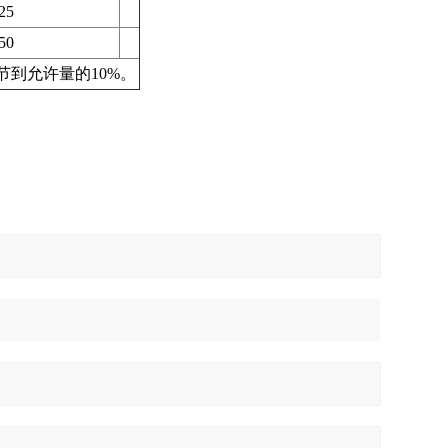
25
50
到允许量的10%。